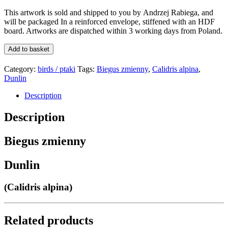
This artwork is sold and shipped to you by
Andrzej Rabiega
, and
will be packaged In a reinforced envelope,
stiffened with an HDF
board
. Artworks are dispatched within 3 working days from Poland.
Biegus
Add to basket
zmienny
/
Category:
birds / ptaki
Tags:
Biegus zmienny
,
Calidris alpina
,
Dunlin
Dunlin
quantity
Description
Description
Biegus zmienny
Dunlin
(Calidris alpina)
Related products