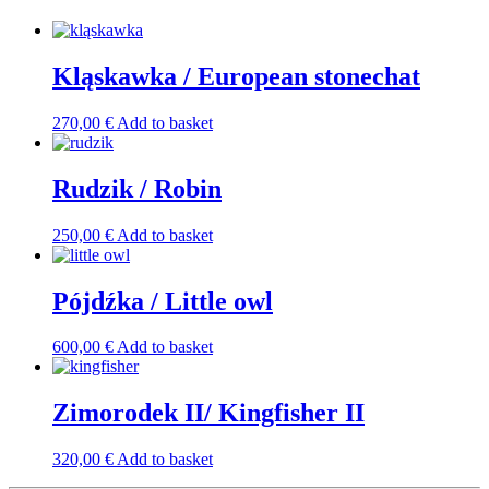
Kląskawka / European stonechat
270,00
€
Add to basket
Rudzik / Robin
250,00
€
Add to basket
Pójdźka / Little owl
600,00
€
Add to basket
Zimorodek II/ Kingfisher II
320,00
€
Add to basket