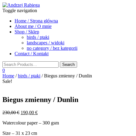
Toggle navigation
Home / Strona główna
About me / O mnie
Shop / Sklep
birds / ptaki
landscapes / widoki
no category / bez kategorii
Contact / Kontakt
0
Home
/
birds / ptaki
/ Biegus zmienny / Dunlin
Sale!
Biegus zmienny / Dunlin
Original
Current
230,00
€
190,00
€
price
price
Watercolour paper – 300 gsm
was:
is:
230,00 €.
190,00 €.
Size – 31 x 23 cm