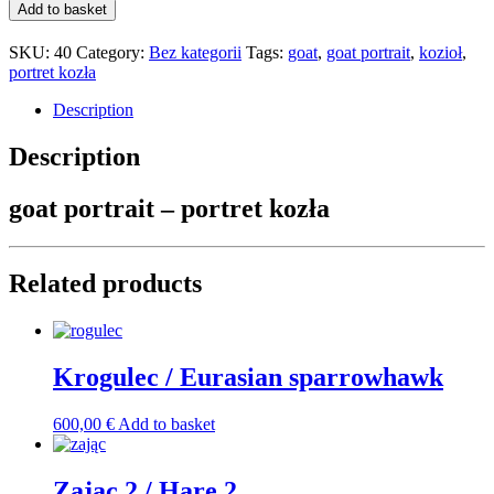
Goat
Add to basket
portrait
/
SKU:
40
Category:
Bez kategorii
Tags:
goat
,
goat portrait
,
kozioł
,
Portret
portret kozła
kozła
quantity
Description
Description
goat portrait – portret kozła
Related products
Krogulec / Eurasian sparrowhawk
600,00
€
Add to basket
Zając 2 / Hare 2