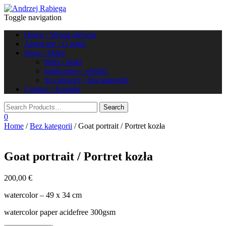
Toggle navigation
Home / Strona główna
About me / O mnie
Shop / Sklep
birds / ptaki
landscapes / widoki
no category / bez kategorii
Contact / Kontakt
0
Home
/
Bez kategorii
/ Goat portrait / Portret kozła
Goat portrait / Portret kozła
200,00
€
watercolor – 49 x 34 cm
watercolor paper acidefree 300gsm